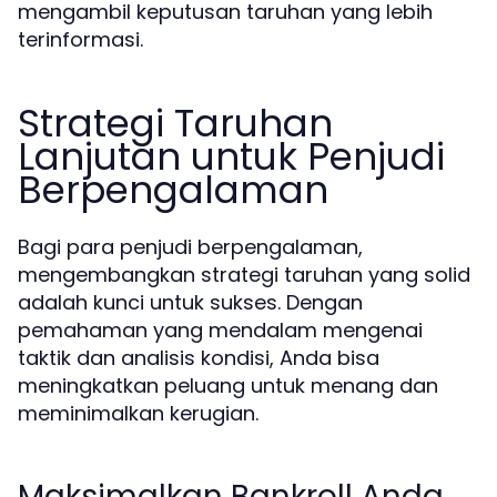
mengambil keputusan taruhan yang lebih
terinformasi.
Strategi Taruhan
Lanjutan untuk Penjudi
Berpengalaman
Bagi para penjudi berpengalaman,
mengembangkan strategi taruhan yang solid
adalah kunci untuk sukses. Dengan
pemahaman yang mendalam mengenai
taktik dan analisis kondisi, Anda bisa
meningkatkan peluang untuk menang dan
meminimalkan kerugian.
Maksimalkan Bankroll Anda