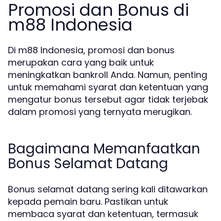
Promosi dan Bonus di
m88 Indonesia
Di m88 Indonesia, promosi dan bonus
merupakan cara yang baik untuk
meningkatkan bankroll Anda. Namun, penting
untuk memahami syarat dan ketentuan yang
mengatur bonus tersebut agar tidak terjebak
dalam promosi yang ternyata merugikan.
Bagaimana Memanfaatkan
Bonus Selamat Datang
Bonus selamat datang sering kali ditawarkan
kepada pemain baru. Pastikan untuk
membaca syarat dan ketentuan, termasuk