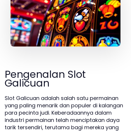
Pengenalan Slot
Galicuan
Slot Galicuan adalah salah satu permainan
yang paling menarik dan populer di kalangan
para pecinta judi. Keberadaannya dalam
industri permainan telah menciptakan daya
tarik tersendiri, terutama bagi mereka yang