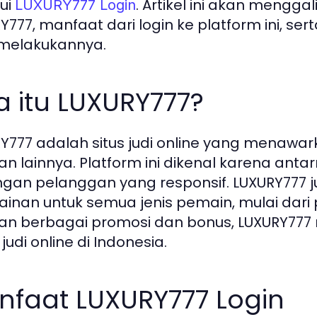
ui
. Artikel ini akan mengga
LUXURY777 Login
Y777, manfaat dari login ke platform ini, 
melakukannya.
 itu LUXURY777?
Y777 adalah situs judi online yang menaw
an lainnya. Platform ini dikenal karena a
gan pelanggan yang responsif. LUXURY777 
inan untuk semua jenis pemain, mulai dar
n berbagai promosi dan bonus, LUXURY777 m
judi online di Indonesia.
nfaat LUXURY777 Login