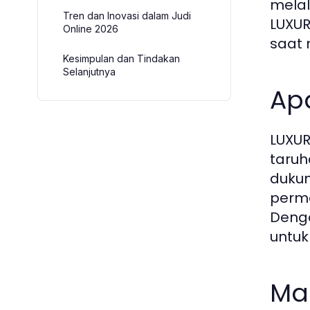
melal
Tren dan Inovasi dalam Judi
LUXUR
Online 2026
saat 
Kesimpulan dan Tindakan
Selanjutnya
Apa
LUXUR
taruh
dukun
perma
Denga
untuk 
Ma