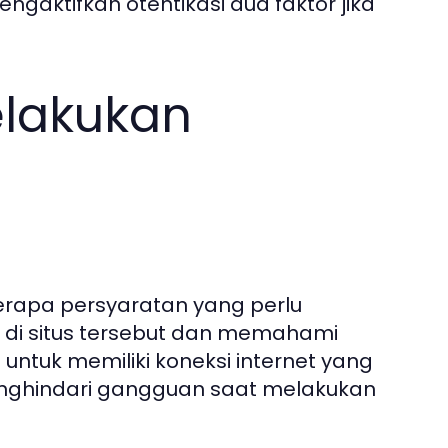
aktifkan otentikasi dua faktor jika
lakukan
erapa persyaratan yang perlu
r di situs tersebut dan memahami
 untuk memiliki koneksi internet yang
nghindari gangguan saat melakukan