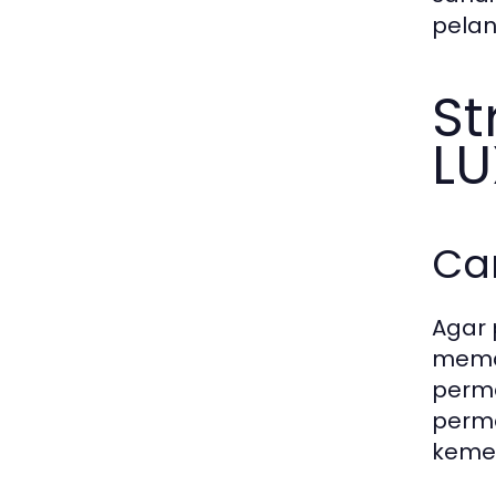
pelan
St
LU
Ca
Agar 
meman
perma
perm
keme