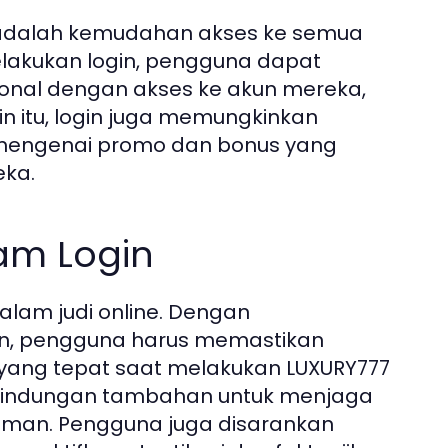
n adalah kemudahan akses ke semua
elakukan login, pengguna dapat
onal dengan akses ke akun mereka,
in itu, login juga memungkinkan
 mengenai promo dan bonus yang
ka.
am Login
lam judi online. Dengan
an, pengguna harus memastikan
ang tepat saat melakukan LUXURY777
perlindungan tambahan untuk menjaga
 aman. Pengguna juga disarankan