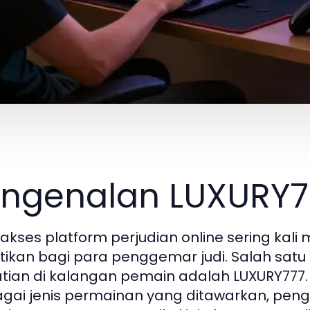
ngenalan LUXURY7
kses platform perjudian online sering kal
tikan bagi para penggemar judi. Salah sat
tian di kalangan pemain adalah LUXURY777. 
gai jenis permainan yang ditawarkan, pe