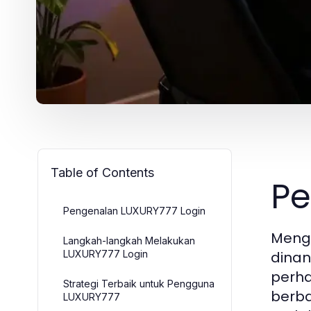
Table of Contents
Pe
Pengenalan LUXURY777 Login
Menga
Langkah-langkah Melakukan
LUXURY777 Login
dinan
perha
Strategi Terbaik untuk Pengguna
berba
LUXURY777