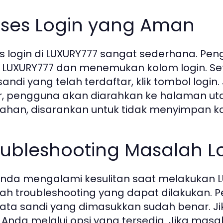
oses Login yang Aman
s login di LUXURY777 sangat sederhana. Pen
 LUXURY777 dan menemukan kolom login. S
sandi yang telah terdaftar, klik tombol logi
r, pengguna akan diarahkan ke halaman u
han, disarankan untuk tidak menyimpan ka
oubleshooting Masalah L
Anda mengalami kesulitan saat melakukan 
ah troubleshooting yang dapat dilakukan. 
ata sandi yang dimasukkan sudah benar. Jik
 Anda melalui opsi yang tersedia. Jika masa