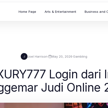
Home Page
Arts & Entertainment
Business and 
Joel Harrison
·
May 20, 2026
·
Gambling
J
XURY777 Login dari I
ggemar Judi Online 