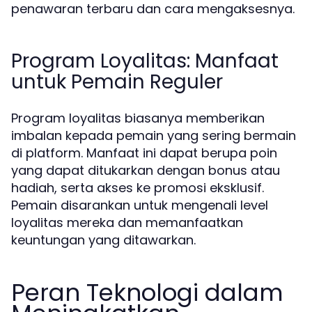
penawaran terbaru dan cara mengaksesnya.
Program Loyalitas: Manfaat
untuk Pemain Reguler
Program loyalitas biasanya memberikan
imbalan kepada pemain yang sering bermain
di platform. Manfaat ini dapat berupa poin
yang dapat ditukarkan dengan bonus atau
hadiah, serta akses ke promosi eksklusif.
Pemain disarankan untuk mengenali level
loyalitas mereka dan memanfaatkan
keuntungan yang ditawarkan.
Peran Teknologi dalam