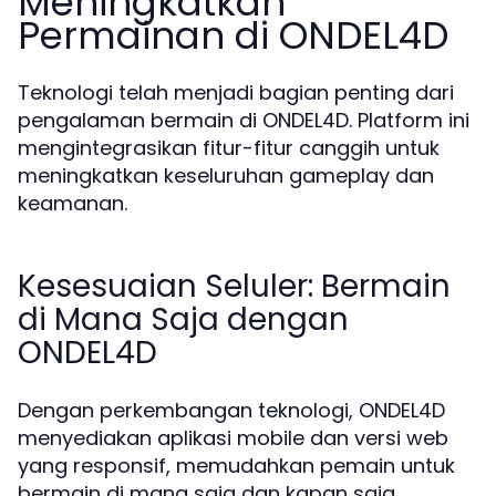
Meningkatkan
Permainan di ONDEL4D
Teknologi telah menjadi bagian penting dari
pengalaman bermain di ONDEL4D. Platform ini
mengintegrasikan fitur-fitur canggih untuk
meningkatkan keseluruhan gameplay dan
keamanan.
Kesesuaian Seluler: Bermain
di Mana Saja dengan
ONDEL4D
Dengan perkembangan teknologi, ONDEL4D
menyediakan aplikasi mobile dan versi web
yang responsif, memudahkan pemain untuk
bermain di mana saja dan kapan saja.