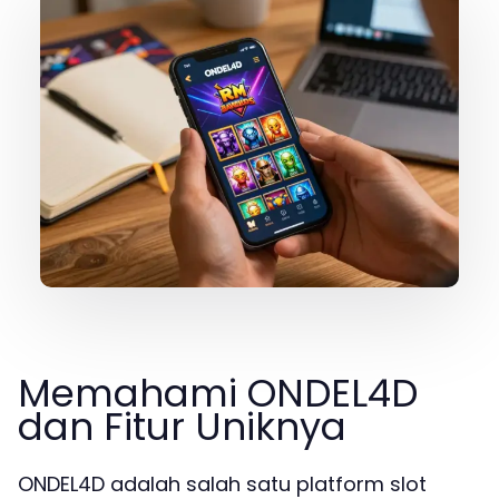
Memahami ONDEL4D
dan Fitur Uniknya
ONDEL4D adalah salah satu platform slot