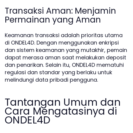
Transaksi Aman: Menjamin
Permainan yang Aman
Keamanan transaksi adalah prioritas utama
di ONDEL4D. Dengan menggunakan enkripsi
dan sistem keamanan yang mutakhir, pemain
dapat merasa aman saat melakukan deposit
dan penarikan. Selain itu, ONDEL4D mematuhi
regulasi dan standar yang berlaku untuk
melindungi data pribadi pengguna.
Tantangan Umum dan
Cara Mengatasinya di
ONDEL4D