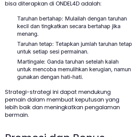
bisa diterapkan di ONDEL4D adalah:
Taruhan bertahap:
Mulailah dengan taruhan
kecil dan tingkatkan secara bertahap jika
menang.
Taruhan tetap:
Tetapkan jumlah taruhan tetap
untuk setiap sesi permainan.
Martingale:
Ganda taruhan setelah kalah
untuk mencoba memulihkan kerugian, namun
gunakan dengan hati-hati.
Strategi-strategi ini dapat mendukung
pemain dalam membuat keputusan yang
lebih baik dan meningkatkan pengalaman
bermain.