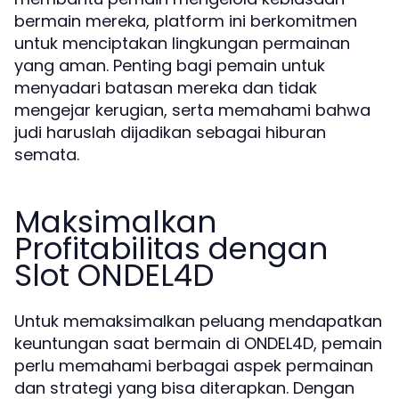
bermain mereka, platform ini berkomitmen
untuk menciptakan lingkungan permainan
yang aman. Penting bagi pemain untuk
menyadari batasan mereka dan tidak
mengejar kerugian, serta memahami bahwa
judi haruslah dijadikan sebagai hiburan
semata.
Maksimalkan
Profitabilitas dengan
Slot ONDEL4D
Untuk memaksimalkan peluang mendapatkan
keuntungan saat bermain di ONDEL4D, pemain
perlu memahami berbagai aspek permainan
dan strategi yang bisa diterapkan. Dengan