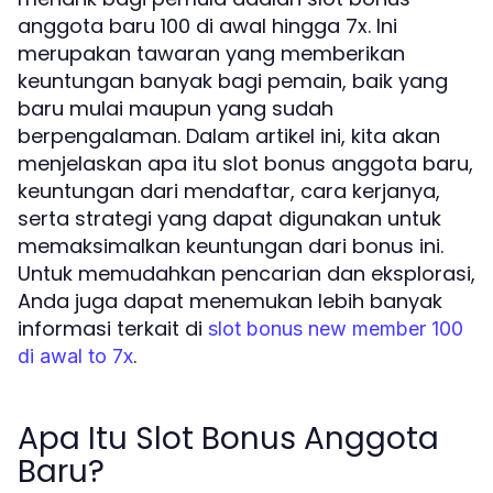
anggota baru 100 di awal hingga 7x. Ini
merupakan tawaran yang memberikan
keuntungan banyak bagi pemain, baik yang
baru mulai maupun yang sudah
berpengalaman. Dalam artikel ini, kita akan
menjelaskan apa itu slot bonus anggota baru,
keuntungan dari mendaftar, cara kerjanya,
serta strategi yang dapat digunakan untuk
memaksimalkan keuntungan dari bonus ini.
Untuk memudahkan pencarian dan eksplorasi,
Anda juga dapat menemukan lebih banyak
informasi terkait di
slot bonus new member 100
.
di awal to 7x
Apa Itu Slot Bonus Anggota
Baru?