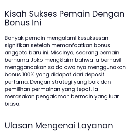
Kisah Sukses Pemain Dengan
Bonus Ini
Banyak pemain mengalami kesuksesan
signifikan setelah memanfaatkan bonus
anggota baru ini. Misalnya, seorang pemain
bernama Joko mengklaim bahwa ia berhasil
menggandakan saldo awalnya menggunakan
bonus 100% yang didapat dari deposit
pertama. Dengan strategi yang baik dan
pemilihan permainan yang tepat, ia
merasakan pengalaman bermain yang luar
biasa.
Ulasan Mengenai Layanan