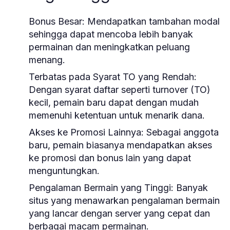
Bonus Besar:
Mendapatkan tambahan modal
sehingga dapat mencoba lebih banyak
permainan dan meningkatkan peluang
menang.
Terbatas pada Syarat TO yang Rendah:
Dengan syarat daftar seperti turnover (TO)
kecil, pemain baru dapat dengan mudah
memenuhi ketentuan untuk menarik dana.
Akses ke Promosi Lainnya:
Sebagai anggota
baru, pemain biasanya mendapatkan akses
ke promosi dan bonus lain yang dapat
menguntungkan.
Pengalaman Bermain yang Tinggi:
Banyak
situs yang menawarkan pengalaman bermain
yang lancar dengan server yang cepat dan
berbagai macam permainan.