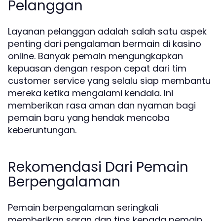
Pelanggan
Layanan pelanggan adalah salah satu aspek
penting dari pengalaman bermain di kasino
online. Banyak pemain mengungkapkan
kepuasan dengan respon cepat dari tim
customer service yang selalu siap membantu
mereka ketika mengalami kendala. Ini
memberikan rasa aman dan nyaman bagi
pemain baru yang hendak mencoba
keberuntungan.
Rekomendasi Dari Pemain
Berpengalaman
Pemain berpengalaman seringkali
memberikan saran dan tips kepada pemain