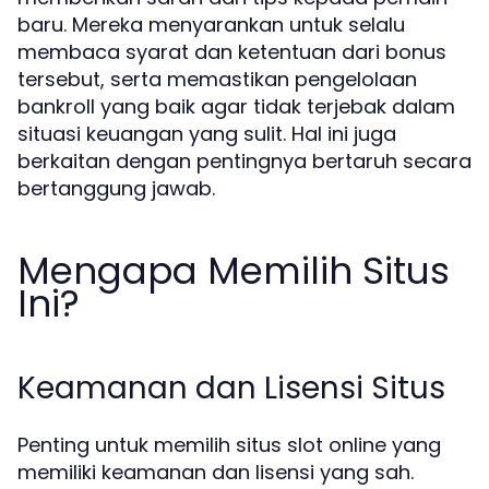
baru. Mereka menyarankan untuk selalu
membaca syarat dan ketentuan dari bonus
tersebut, serta memastikan pengelolaan
bankroll yang baik agar tidak terjebak dalam
situasi keuangan yang sulit. Hal ini juga
berkaitan dengan pentingnya bertaruh secara
bertanggung jawab.
Mengapa Memilih Situs
Ini?
Keamanan dan Lisensi Situs
Penting untuk memilih situs slot online yang
memiliki keamanan dan lisensi yang sah.