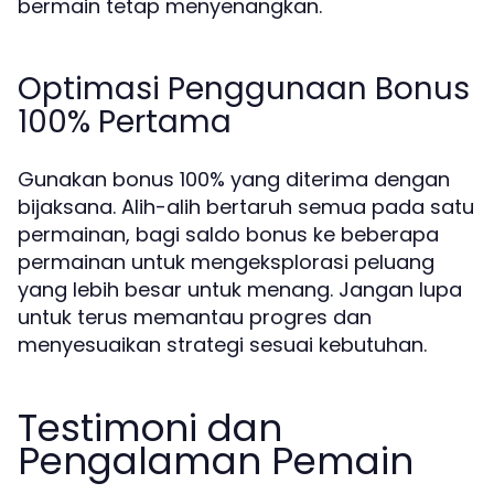
bermain tetap menyenangkan.
Optimasi Penggunaan Bonus
100% Pertama
Gunakan bonus 100% yang diterima dengan
bijaksana. Alih-alih bertaruh semua pada satu
permainan, bagi saldo bonus ke beberapa
permainan untuk mengeksplorasi peluang
yang lebih besar untuk menang. Jangan lupa
untuk terus memantau progres dan
menyesuaikan strategi sesuai kebutuhan.
Testimoni dan
Pengalaman Pemain