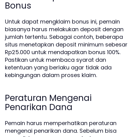
Bonus
Untuk dapat mengklaim bonus ini, pemain
biasanya harus melakukan deposit dengan
jumlah tertentu. Sebagai contoh, beberapa
situs menetapkan deposit minimum sebesar
Rp25.000 untuk mendapatkan bonus 100%.
Pastikan untuk membaca syarat dan
ketentuan yang berlaku agar tidak ada
kebingungan dalam proses klaim.
Peraturan Mengenai
Penarikan Dana
Pemain harus memperhatikan peraturan
mengenai penarikan dana. Sebelum bisa