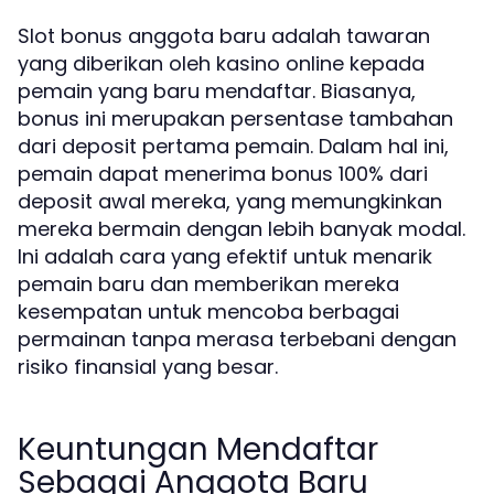
Slot bonus anggota baru adalah tawaran
yang diberikan oleh kasino online kepada
pemain yang baru mendaftar. Biasanya,
bonus ini merupakan persentase tambahan
dari deposit pertama pemain. Dalam hal ini,
pemain dapat menerima bonus 100% dari
deposit awal mereka, yang memungkinkan
mereka bermain dengan lebih banyak modal.
Ini adalah cara yang efektif untuk menarik
pemain baru dan memberikan mereka
kesempatan untuk mencoba berbagai
permainan tanpa merasa terbebani dengan
risiko finansial yang besar.
Keuntungan Mendaftar
Sebagai Anggota Baru